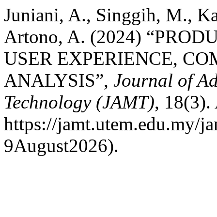
Juniani, A., Singgih, M., Ka
Artono, A. (2024) “PR
USER EXPERIENCE, CO
ANALYSIS”,
Journal of A
Technology (JAMT)
, 18(3).
https://jamt.utem.edu.my/ja
9August2026).