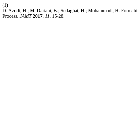
(1)
D. Azodi, H.; M. Dariani, B.; Sedaghat, H.; Mohammadi, H. Formabil
Process.
JAMT
2017
,
11
, 15-28.